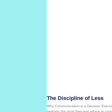
The Discipline of Less
Why Communication is a Decision Exercise 
perhaps the most frequent advice in cor