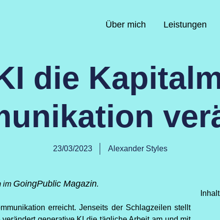
Über mich
Leistungen
KI die Kapitalm
nikation ver
23/03/2023
Alexander Styles
GoingPublic Magazin
m im
.
Inhal
unikation erreicht. Jenseits der Schlagzeilen stellt
 verändert generative KI die tägliche Arbeit am und mit