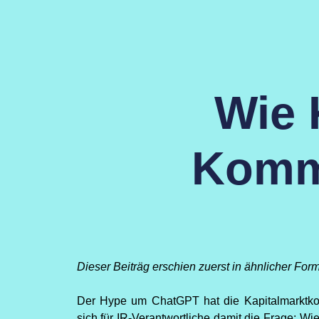
Zum
Inhalt
springen
Wie 
Kommu
Dieser Beiträg erschien zuerst in ähnlicher For
Der Hype um ChatGPT hat die Kapitalmarktkomm
sich für IR-Verantwortliche damit die Frage: Wie